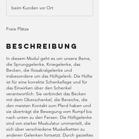
e
beim Kunden vor Ort
n
d
e
t
Freie Plätze
Beschreibung
In diesem Modul geht es um unsere Beine,
die Sprunggelenke, Kniegelenke, das
Becken, die Iliosakralgelenke und
insbesondere um das Hüftgelenk. Die Hüfte
ist für eine korrekte Schenkellage und für
das Einwirken über den Schenkel
verantwortlich. Sie verbindet das Becken
mit dem Oberschenkel, die Bereiche, die
den meisten Kontakt zum Pferd haben und
sie überträgt die Bewegung vom Rumpf bis
nach unten zu den Fersen. Die Hüftgelenke
sind von starker Muskulatur ummantelt, die
sich über verschiedene Muskelketten zu
anderen Gelenken fortsetzt. Durch gezieltes