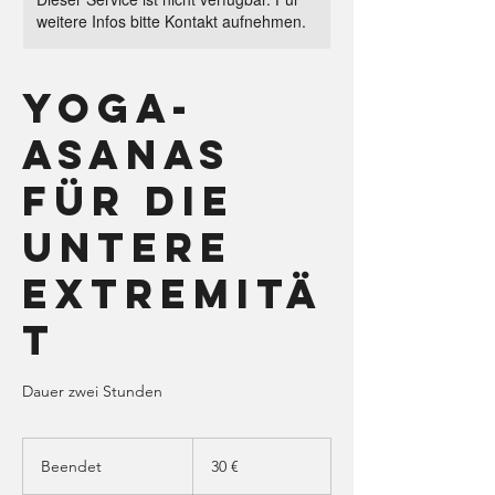
weitere Infos bitte Kontakt aufnehmen.
Yoga-
Asanas
für die
untere
Extremitä
t
Dauer zwei Stunden
30
Euro
Beendet
B
30 €
e