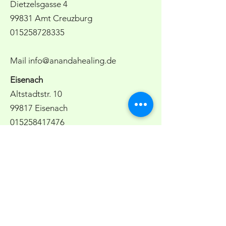
Dietzelsgasse 4
99831 Amt Creuzburg
015258728335
Mail
info@anandahealing.de
Eisenach
Altstadtstr. 10
99817 Eisenach
015258417476
Impressum &
Datenschutz
AGB´s