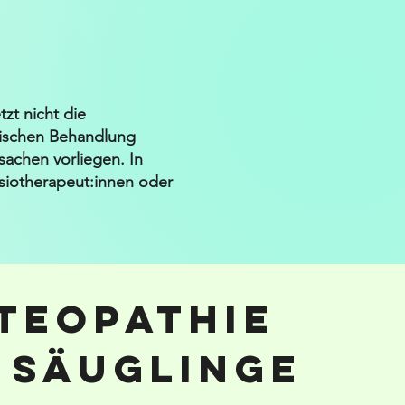
zt nicht die
hischen Behandlung
achen vorliegen. In
hysiotherapeut:innen oder
teopathie
 Säuglinge