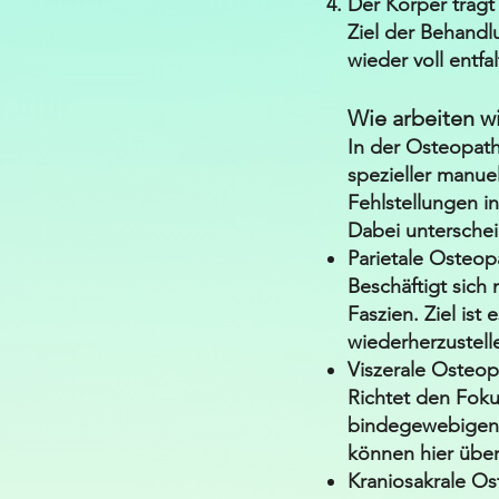
Der Körper trägt
Ziel der Behandlu
wieder voll entfa
Wie arbeiten wi
In der Osteopath
spezieller manu
Fehlstellungen i
Dabei untersche
Parietale Osteop
Beschäftigt sic
Faszien. Ziel is
wiederherzustell
Viszerale Osteop
Richtet den Foku
bindegewebigen
können hier übe
Kraniosakrale Os