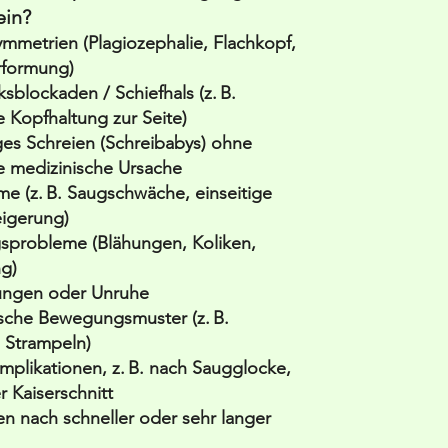
ein?
mmetrien (Plagiozephalie, Flachkopf,
rformung)
sblockaden / Schiefhals (z. B.
 Kopfhaltung zur Seite)
es Schreien (Schreibabys) ohne
e medizinische Ursache
eme (z. B. Saugschwäche, einseitige
eigerung)
sprobleme (Blähungen, Koliken,
ng)
rungen oder Unruhe
sche Bewegungsmuster (z. B.
s Strampeln)
plikationen, z. B. nach Saugglocke,
 Kaiserschnitt
 nach schneller oder sehr langer