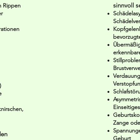
sinnvoll s
n Rippen
r
Schädelasy
Schädelve
rationen
Kopfgelenk
bevorzugte
Übermäßig
erkennbar
Stillprobl
Brustverw
Verdauung
Verstopfu
)
Schlafstö
e
Asymmetri
Einseitige
nirschen,
Geburtskom
Zange oder
Spannungen
den
Geburt