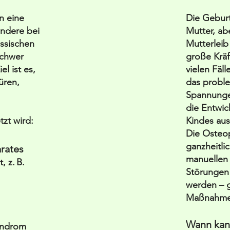
n eine
Die Geburt 
ondere bei
Mutter, ab
assischen
Mutterlei
schwer
große Kräf
l ist es,
vielen Fäl
üren,
das probl
Spannungen
die Entwi
zt wird:
Kindes au
Die Osteop
ganzheitli
rates
manuellen 
 z. B.
Störungen 
werden – 
Maßnahme
Wann kan
yndrom