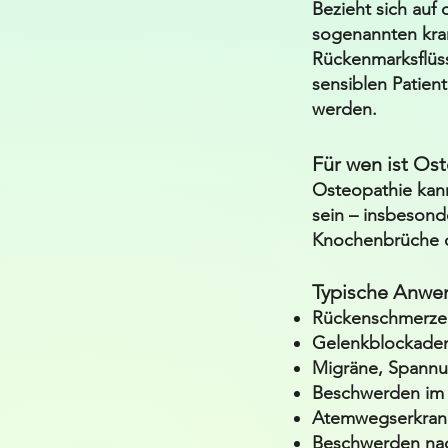
Bezieht sich auf
sogenannten kra
Rückenmarksflüss
sensiblen Patie
werden.
Für wen ist Os
Osteopathie kann
sein – insbesonde
Knochenbrüche o
Typische Anwe
Rückenschmerzen
Gelenkblockade
Migräne, Spann
Beschwerden im 
Atemwegserkranku
Beschwerden nac