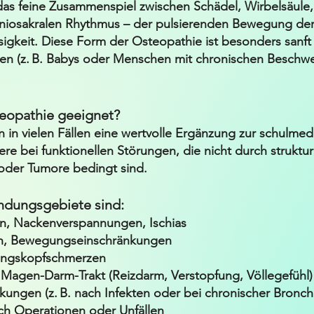
 das feine Zusammenspiel zwischen Schädel, Wirbelsäul
niosakralen Rhythmus – der pulsierenden Bewegung der
igkeit. Diese Form der Osteopathie ist besonders sanft
nten (z. B. Babys oder Menschen mit chronischen Besch
teopathie geeignet?
 in vielen Fällen eine wertvolle Ergänzung zur schulme
re bei funktionellen Störungen, die nicht durch struktur
der Tumore bedingt sind.
ndungsgebiete sind:
, Nackenverspannungen, Ischias
n, Bewegungseinschränkungen
ungskopfschmerzen
Magen-Darm-Trakt (Reizdarm, Verstopfung, Völlegefühl)
ngen (z. B. nach Infekten oder bei chronischer Bronchi
h Operationen oder Unfällen