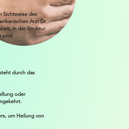
n Sichtweise des
rikanischen Arzt Dr.
heit, in der Struktur
 sind.
steht durch das
tellung oder
mgekehrt.
ers, um Heilung von