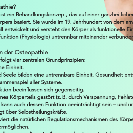
athie?
ist ein Behandlungskonzept, das auf einer ganzheitliche
pers basiert. Sie wurde im 19. Jahrhundert von dem ame
ll entwickelt und versteht den Körper als funktionelle Ein
unktion (Physiologie) untrennbar miteinander verbunden
n der Osteopathie
olgt vier zentralen Grundprinzipien:
ne Einheit.
d Seele bilden eine untrennbare Einheit. Gesundheit ent
ammenspiel aller Systeme.
ktion beeinflussen sich gegenseitig.
eines Körperteils gestört (z. B. durch Verspannung, Fehls
kann auch dessen Funktion beeinträchtigt sein – und u
gt über Selbstheilungskräfte.
viert die natürlichen Regulationsmechanismen des Körp
ermöglichen.