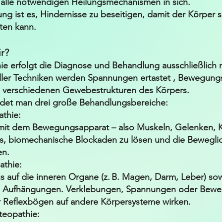
 alle notwendigen Heilungsmechanismen in sich.
ng ist es, Hindernisse zu beseitigen, damit der Körper s
lten kann.
r?
ie erfolgt die Diagnose und Behandlung ausschließlich 
eller Techniken werden Spannungen ertastet , Bewegun
n verschiedenen Gewebestrukturen des Körpers.
idet man drei große Behandlungsbereiche:
athie:
h mit dem Bewegungsapparat – also Muskeln, Gelenken,
t es, biomechanische Blockaden zu lösen und die Bewegli
en.
athie:
s auf die inneren Organe (z. B. Magen, Darm, Leber) sow
 Aufhängungen. Verklebungen, Spannungen oder Bewe
r Reflexbögen auf andere Körpersysteme wirken.
teopathie: