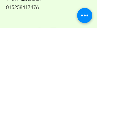
015258417476
Impressum &
Datenschutz
AGB´s
Namen eingeben
E-Mail-Adresse eingeben