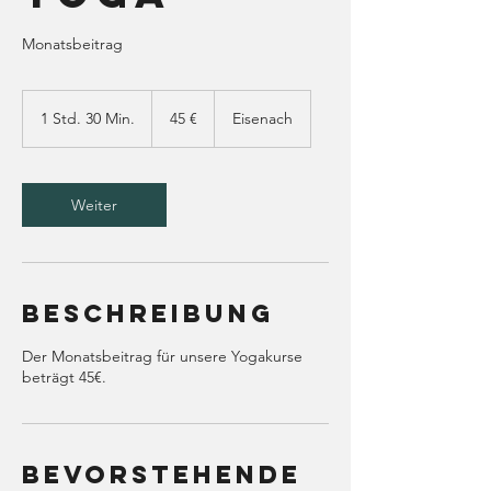
Monatsbeitrag
45
Euro
1 Std. 30 Min.
1
45 €
Eisenach
S
t
d
3
Weiter
0
M
i
n
.
Beschreibung
Der Monatsbeitrag für unsere Yogakurse
beträgt 45€.
Bevorstehende